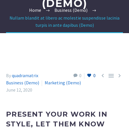
(DEMO)
Home
Business (Demo)
Nullam blandit at libero ac molestie suspendisse lacinia
turpis in ante dapibus (Demo)



By
quadramatrix
0
0
Business (Demo)
Marketing (Demo)
June 12, 2020
PRESENT YOUR WORK IN
STYLE, LET THEM KNOW