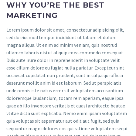
WHY YOU’RE THE BEST
MARKETING
Lorem ipsum dolor sit amet, consectetur adipisicing elit,
sed do eiusmod tempor incididunt ut labore et dolore
magna aliqua. Ut enim ad minim veniam, quis nostrud
ullamco laboris nisi ut aliquip ex ea commodo consequat.
Duis aute irure dolor in reprehenderit in voluptate velit
esse cillum dolore eu fugiat nulla pariatur. Excepteur sint
occaecat cupidatat non proident, sunt in culpa qui officia
deserunt mollit anim id est laborum. Sed ut perspiciatis
unde omnis iste natus error sit voluptatem accusantium
doloremque laudantium, totam rem aperiam, eaque ipsa
quae ab illo inventore veritatis et quasi architecto beatae
vtitae dicta sunt explicabo. Nemo enim ipsam voluptatem
quia voluptas sit aspernatur aut odit aut fugit, sed quia
sequuntur magni dolores eos qui ratione voluptatem sequi
nesciunt. Neque porro quisquam est, qui dolorem ipsum