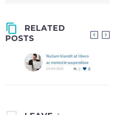
RELATED
POSTS
Nullam blandit at libero
ac molestie suspendisse
0
0
lacinia turpis in ante
13 Oct 2020
dapibus (Demo)